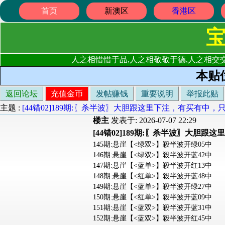
首页
新澳区
香港区
人之相惜惜于品,人之相敬敬于德,人之相交交
本贴
返回论坛
充值金币
发帖赚钱
重要说明
举报此贴
主题 :
[44错02]189期:〖杀半波〗大胆跟这里下注，有买有中
楼主
发表于: 2026-07-07 22:29
[44错02]189期:〖杀半波〗大胆
145期:悬崖【<绿双>】殺半波开绿05中
146期:悬崖【<绿双>】殺半波开蓝42中
147期:悬崖【<蓝单>】殺半波开红13中
148期:悬崖【<红单>】殺半波开蓝48中
149期:悬崖【<蓝单>】殺半波开绿27中
150期:悬崖【<红单>】殺半波开蓝09中
151期:悬崖【<蓝双>】殺半波开蓝31中
152期:悬崖【<蓝双>】殺半波开红45中