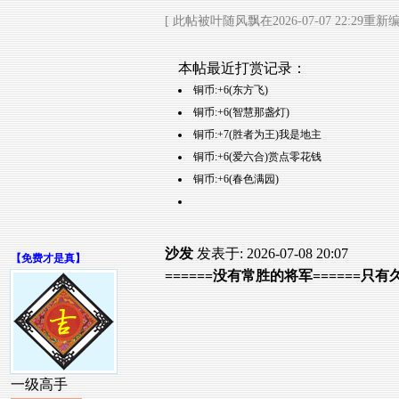
[ 此帖被叶随风飘在2026-07-07 22:29重新编
本帖最近打赏记录：
铜币:+6(东方飞)
铜币:+6(智慧那盏灯)
铜币:+7(胜者为王)我是地主
铜币:+6(爱六合)赏点零花钱
铜币:+6(春色满园)
沙发
发表于: 2026-07-08 20:07
【
免费才是真
】
======没有常胜的将军======只
一级高手