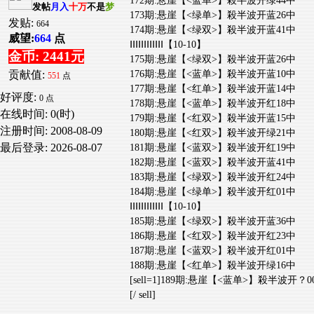
172期:悬崖【<蓝单>】殺半波开绿44中
发帖
月入
十万
不是
梦
173期:悬崖【<绿单>】殺半波开蓝26中
发贴:
664
174期:悬崖【<绿双>】殺半波开蓝41中
威望:
664
点
ⅠⅠⅠⅠⅠⅠⅠⅠⅠⅠⅠⅠ【10-10】
金币: 2441元
175期:悬崖【<绿双>】殺半波开蓝26中
176期:悬崖【<蓝单>】殺半波开蓝10中
贡献值:
551
点
177期:悬崖【<红单>】殺半波开蓝14中
好评度:
0 点
178期:悬崖【<蓝单>】殺半波开红18中
在线时间: 0(时)
179期:悬崖【<红双>】殺半波开蓝15中
注册时间:
2008-08-09
180期:悬崖【<红双>】殺半波开绿21中
最后登录:
2026-08-07
181期:悬崖【<蓝双>】殺半波开红19中
182期:悬崖【<蓝双>】殺半波开蓝41中
183期:悬崖【<绿双>】殺半波开红24中
184期:悬崖【<绿单>】殺半波开红01中
ⅠⅠⅠⅠⅠⅠⅠⅠⅠⅠⅠⅠ【10-10】
185期:悬崖【<绿双>】殺半波开蓝36中
186期:悬崖【<红双>】殺半波开红23中
187期:悬崖【<蓝双>】殺半波开红01中
188期:悬崖【<红单>】殺半波开绿16中
[sell=1]189期:悬崖【<蓝单>】殺半波开？0
[/ sell]