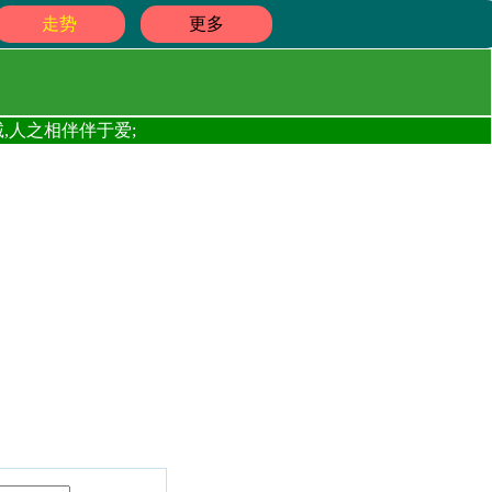
走势
更多
,人之相伴伴于爱;