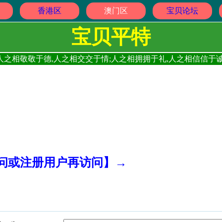
香港区
澳门区
宝贝论坛
宝贝平特
人之相敬敬于德,人之相交交于情;人之相拥拥于礼,人之相信信于诚
访问或注册用户再访问】→