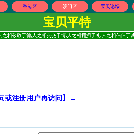
香港区
澳门区
宝贝论坛
宝贝平特
人之相敬敬于德,人之相交交于情;人之相拥拥于礼,人之相信信于诚
访问或注册用户再访问】→