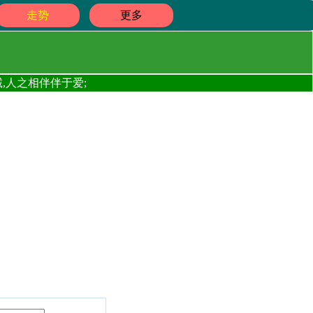
走势
更多
,人之相伴伴于爱;