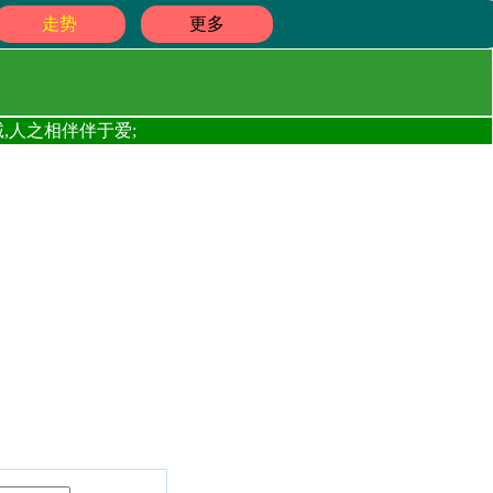
走势
更多
,人之相伴伴于爱;