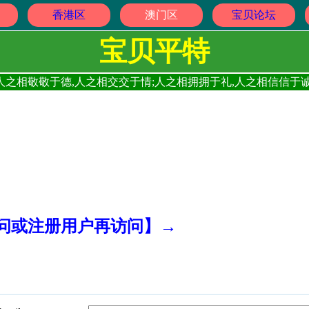
香港区
澳门区
宝贝论坛
宝贝平特
人之相敬敬于德,人之相交交于情;人之相拥拥于礼,人之相信信于诚
访问或注册用户再访问】→