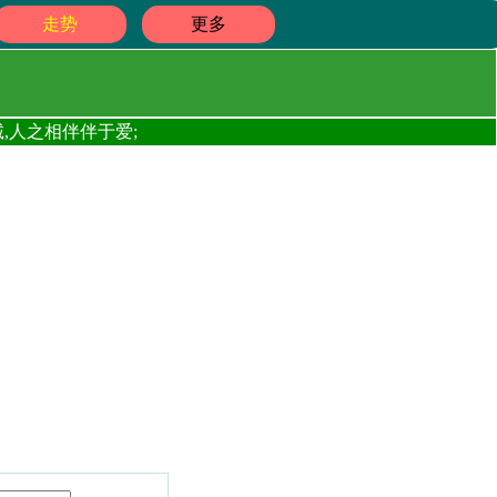
走势
更多
,人之相伴伴于爱;