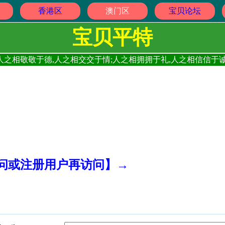
香港区
澳门区
宝贝论坛
宝贝平特
人之相敬敬于德,人之相交交于情;人之相拥拥于礼,人之相信信于诚
访问或注册用户再访问】→