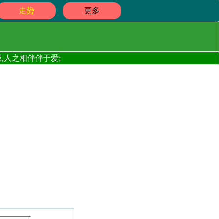
走势
更多
,人之相伴伴于爱;