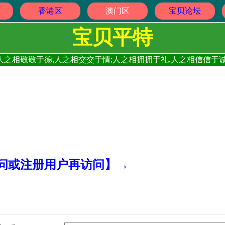
香港区
澳门区
宝贝论坛
宝贝平特
人之相敬敬于德,人之相交交于情;人之相拥拥于礼,人之相信信于诚
访问或注册用户再访问】→