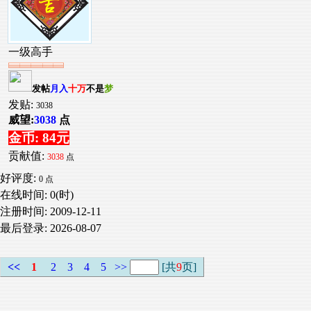
一级高手
发帖
月入
十万
不是
梦
发贴:
3038
威望:
3038
点
金币: 84元
贡献值:
3038
点
好评度:
0 点
在线时间: 0(时)
注册时间:
2009-12-11
最后登录:
2026-08-07
<<
1
2
3
4
5
>>
[共
9
页]