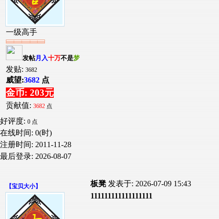
一级高手
发帖
月入
十万
不是
梦
发贴:
3682
威望:
3682
点
金币: 203元
贡献值:
3682
点
好评度:
0 点
在线时间: 0(时)
注册时间:
2011-11-28
最后登录:
2026-08-07
板凳
发表于: 2026-07-09 15:43
【
宝贝大小
】
111111111111111111