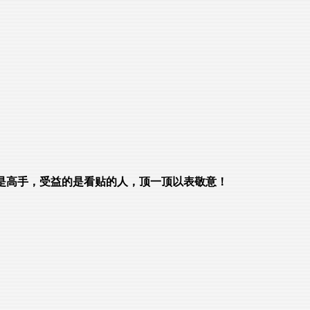
是高手，受益的是看贴的人，顶一顶以表敬意！