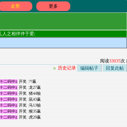
走势
更多
,人之相伴伴于爱;
阅读
33035
次 |
u
历史记录
编辑帖子
回复此帖
二十二码中≧
开奖 :??赢
二十二码中≧
开奖 :龙27赢
二十二码中≧
开奖 :猪44输
二十二码中≧
开奖 :鼠43赢
二十二码中≧
开奖 :马13输
二十二码中≧
开奖 :猴35赢
二十二码中≧
开奖 :虎29赢