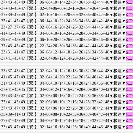
37+43+45+49【双:】 06+08+10+14+22+34+36+38+42+44+46▼极速▼
≦
37+43+45+47【双:】 02+04+06+08+12+16+26+34+36+46+48▼极速▼
≦
37+39+47+49【双:】 02+10+16+22+28+30+32+36+40+42+46▼极速▼
≦
35+41+45+47【双:】 06+14+18+22+24+26+34+36+40+42+48▼极速▼
≦
23+27+37+45【双:】 02+06+16+20+24+26+32+34+44+46+48▼极速▼
≦
41+45+47+49【双:】 04+08+10+16+24+26+28+30+34+36+42▼极速▼
≦
39+41+43+49【双:】 06+10+20+24+26+28+30+36+38+46+48▼极速▼
≦
37+43+45+47【双:】 22+24+26+30+34+36+40+42+44+46+48▼极速▼
≦
23+31+41+47【双:】 06+08+12+14+18+24+26+28+34+38+40▼极速▼
≦
37+41+45+47【双:】 02+04+06+12+14+20+34+38+42+44+48▼极速▼
≦
33+37+43+47【双:】 02+04+10+12+16+18+30+32+36+44+48▼极速▼
≦
41+45+47+49【双:】 02+04+14+20+22+24+26+34+40+42+44▼极速▼
≦
31+43+47+49【双:】 04+06+10+14+16+18+20+24+30+36+46▼极速▼
≦
37+41+43+45【双:】 04+08+12+14+16+24+28+30+38+40+42▼极速▼
≦
33+43+45+47【双:】 02+06+08+16+18+22+24+28+36+38+44▼极速▼
≦
33+41+43+49【双:】 02+06+08+10+12+16+24+28+32+42+48▼极速▼
≦
37+43+47+49【双:】 02+04+06+10+22+26+28+38+40+42+44▼极速▼
≦
35+39+41+43【双:】 04+06+08+18+22+32+36+38+40+42+44▼极速▼
≦
37+41+43+49【双:】 04+06+10+12+14+16+18+22+32+42+44▼极速▼
≦
33+43+47+49【双:】 02+14+16+18+24+26+36+40+44+46+48▼极速▼
≦