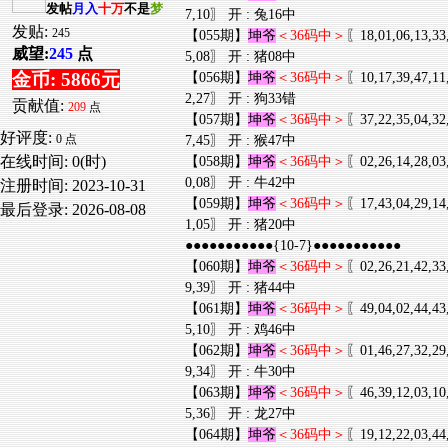
发帖
月入
十万
不是
梦
7,10〗 开 : 兔16中
发贴:
245
【055期】
坤爷
＜36码中＞
〖18,01,06,13,33,
威望:
245
点
5,08〗 开 : 猪08中
金币: 5866元
【056期】
坤爷
＜36码中＞
〖10,17,39,47,11,
2,27〗 开 : 狗33错
贡献值:
209
点
【057期】
坤爷
＜36码中＞
〖37,22,35,04,32,
好评度:
0 点
7,45〗 开 : 猴47中
在线时间: 0(时)
【058期】
坤爷
＜36码中＞
〖02,26,14,28,03,
0,08〗 开 : 牛42中
注册时间:
2023-10-31
【059期】
坤爷
＜36码中＞
〖17,43,04,29,14,
最后登录:
2026-08-08
1,05〗 开 : 猪20中
●●●●●●●●●●●{10-7}●●●●●●●●●●●
【060期】
坤爷
＜36码中＞
〖02,26,21,42,33,
9,39〗 开 : 猪44中
【061期】
坤爷
＜36码中＞
〖49,04,02,44,43,
5,10〗 开 : 鸡46中
【062期】
坤爷
＜36码中＞
〖01,46,27,32,29,
9,34〗 开 : 牛30中
【063期】
坤爷
＜36码中＞
〖46,39,12,03,10,
5,36〗 开 : 龙27中
【064期】
坤爷
＜36码中＞
〖19,12,22,03,44,