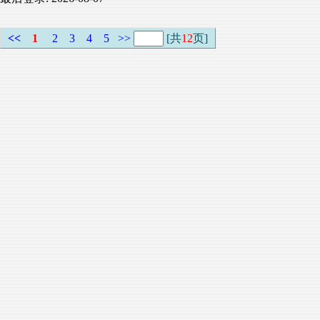
<<
1
2
3
4
5
>>
[共
12
页]