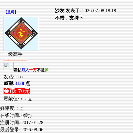
沙发
发表于: 2026-07-08 18:18
【
艾玛
】
不错，支持下
一级高手
发帖
月入
十万
不是
梦
发贴:
3138
威望:
3138
点
金币: 70元
贡献值:
3138
点
好评度:
0 点
在线时间: 0(时)
注册时间:
2017-01-28
最后登录:
2026-08-06