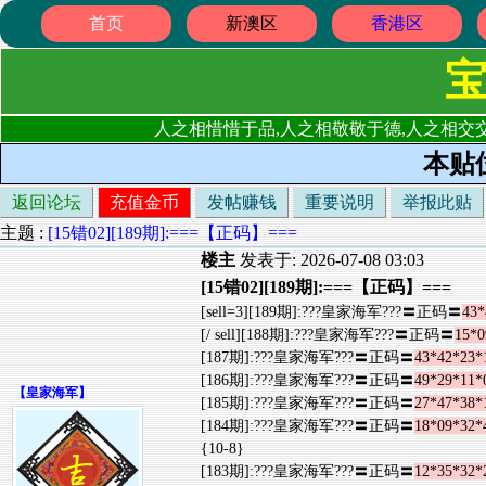
首页
新澳区
香港区
人之相惜惜于品,人之相敬敬于德,人之相交交
本贴
返回论坛
充值金币
发帖赚钱
重要说明
举报此贴
主题 :
[15错02][189期]:===【正码】===
楼主
发表于: 2026-07-08 03:03
[15错02][189期]:===【正码】===
[sell=3][189期]:???皇家海军???〓正码〓
43*
[/ sell][188期]:???皇家海军???〓正码〓
15*0
[187期]:???皇家海军???〓正码〓
43*42*23*
[186期]:???皇家海军???〓正码〓
49*29*11*
【
皇家海军
】
[185期]:???皇家海军???〓正码〓
27*47*38*
[184期]:???皇家海军???〓正码〓
18*09*32*
{10-8}
[183期]:???皇家海军???〓正码〓
12*35*32*