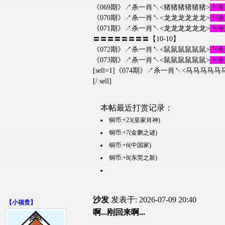
《069期》↗杀一肖↖<猪猪猪猪猪猪>
┗冷
《070期》↗杀一肖↖<龙龙龙龙龙龙>
┗冷
《071期》↗杀一肖↖<龙龙龙龙龙龙>
┗冷
〓〓〓〓〓〓〓〓【10-10】
《072期》↗杀一肖↖<鼠鼠鼠鼠鼠鼠>
┗冷
《073期》↗杀一肖↖<鼠鼠鼠鼠鼠鼠>
┗冷
[sell=1]《074期》↗杀一肖↖<马马马马马
[/ sell]
本帖最近打赏记录：
铜币:+23(皇家肖神)
铜币:+7(金鹏之谜)
铜币:+6(中国家)
铜币:+8(东莞之新)
沙发
发表于: 2026-07-09 20:40
【
小福贵
】
啊...刚回来啊...