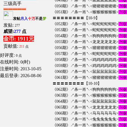
《049期》↗杀一肖↖<鼠鼠鼠鼠鼠鼠>
┗冷
三级高手
《050期》↗杀一肖↖<猪猪猪猪猪猪>
┗冷
《051期》↗杀一肖↖<猴猴猴猴猴猴>
┗冷
〓〓〓〓〓〓〓〓【10-9】
发帖
月入
十万
不是
梦
《052期》↗杀一肖↖<蛇蛇蛇蛇蛇蛇>
┗冷
发贴:
277
《053期》↗杀一肖↖<蛇蛇蛇蛇蛇蛇>
┗冷
威望:
277
点
《054期》↗杀一肖↖<狗狗狗狗狗狗>
┗冷
金币: 1911元
《055期》↗杀一肖↖<龙龙龙龙龙龙>
┗冷
贡献值:
211
点
《056期》↗杀一肖↖<猪猪猪猪猪猪>
┗冷
《057期》↗杀一肖↖<蛇蛇蛇蛇蛇蛇>
┗冷
好评度:
0 点
《058期》↗杀一肖↖<鸡鸡鸡鸡鸡鸡>
┗冷
在线时间: 0(时)
《059期》↗杀一肖↖<鸡鸡鸡鸡鸡鸡>
┗冷
注册时间:
2013-10-05
《060期》↗杀一肖↖<鼠鼠鼠鼠鼠鼠>
┗冷
最后登录:
2026-08-06
《061期》↗杀一肖↖<猪猪猪猪猪猪>
┗冷
〓〓〓〓〓〓〓〓【10-10】
《062期》↗杀一肖↖<狗狗狗狗狗狗>
┗冷
《063期》↗杀一肖↖<猴猴猴猴猴猴>
┗冷
《064期》↗杀一肖↖<鼠鼠鼠鼠鼠鼠>
┗冷
《065期》↗杀一肖↖<龙龙龙龙龙龙>
┗冷
《066期》↗杀一肖↖<马马马马马马>
┗冷
《067期》↗杀一肖↖<兔兔兔兔兔兔>
┗冷
《068期》↗杀一肖↖<猴猴猴猴猴猴>
┗冷