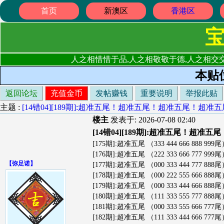
首页
新澳区
香港区
人之相惜惜于品,人之相敬敬于德,人之相交交
本贴
返回论坛
充值金币
发帖赚钱
重要说明
举报此贴
主题 :
[14错04][189期]:超准五尾！超准五尾！超准五尾！超
楼主
发表于: 2026-07-08 02:40
[14错04][189期]:超准五尾！
[175期]:超准五尾 （333 444 666 888 999
[176期]:超准五尾 （222 333 666 777 999
【
弥足诺
】
[177期]:超准五尾 （000 333 444 777 888
[178期]:超准五尾 （000 222 555 666 888
[179期]:超准五尾 （000 333 444 666 888
[180期]:超准五尾 （111 333 555 777 888
[181期]:超准五尾 （000 333 555 666 777
[182期]:超准五尾 （111 333 444 666 777