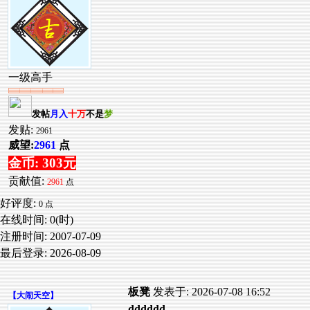
一级高手
发帖
月入
十万
不是
梦
发贴:
2961
威望:
2961
点
金币: 303元
贡献值:
2961
点
好评度:
0 点
在线时间: 0(时)
注册时间:
2007-07-09
最后登录:
2026-08-09
板凳
发表于: 2026-07-08 16:52
【
大闹天空
】
dddddd