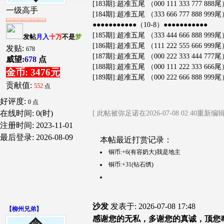
[183期]:超准五尾 （000 111 333 777 888
一级高手
[184期]:超准五尾 （333 666 777 888 999
●●●●●●●●●●●（10-8）●●●●●●●●●●●
[185期]:超准五尾 （333 444 666 888 999
发帖
月入
十万
不是
梦
[186期]:超准五尾 （111 222 555 666 999
发贴:
678
[187期]:超准五尾 （000 222 333 444 777
威望:
678
点
[188期]:超准五尾 （000 111 222 333 666
金币: 3476元
[189期]:超准五尾 （000 222 666 888 999
贡献值:
552
点
好评度:
0 点
在线时间: 0(时)
[ 此帖被弥足诺在2026-07-08 02:40重新编辑
注册时间:
2023-11-01
最后登录:
2026-08-09
本帖最近打赏记录：
铜币:+6(有容奶大)我是地主
铜币:+31(钻石绣)
沙发
发表于: 2026-07-08 17:48
【
柳州兄弟
】
感谢您的无私，多谢您的真诚，顶您