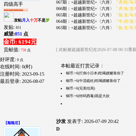
067期：+超越新世纪+〈六肖〉
『虎/蛇/马/
四级高手
066期：+超越新世纪+〈六肖〉
『虎/兔/龙/
065期：+超越新世纪+〈六肖〉
『鼠/龙/马/
发帖
月入
十万
不是
梦
064期：+超越新世纪+〈六肖〉
『牛/虎/龙/
发贴:
063期：+超越新世纪+〈六肖〉
『鼠/龙/羊/
851
威望:
851
点
金币: 6194元
贡献值:
[ 此帖被超越新世纪在2026-07-08 00:31重
758
点
好评度:
0 点
本帖最近打赏记录：
在线时间: 0(时)
铜币:+6(打倒小日本)吃喝嫖赌靠你了
注册时间:
2023-09-15
铜币:+6(中流砥柱)吃喝嫖赌靠你了
最后登录:
2026-08-07
铜币:+6(完美结局)
铜币:+6(特码西毒)我是大款
沙发
发表于: 2026-07-09 20:42
【
顺顺尼
】
D