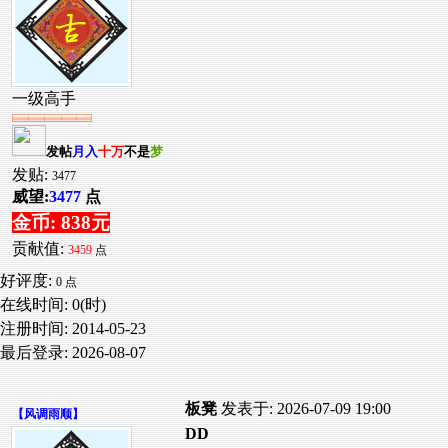
一级高手
发帖
月入
十万
不是
梦
发贴:
3477
威望:
3477
点
金币: 838元
贡献值:
3459
点
好评度:
0 点
在线时间: 0(时)
注册时间:
2014-05-23
最后登录:
2026-08-07
板凳
发表于: 2026-07-09 19:00
【
风调雨顺
】
DD