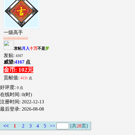
一级高手
发帖
月入
十万
不是
梦
发贴:
4167
威望:
4167
点
金币: 102元
贡献值:
4131
点
好评度:
0 点
在线时间: 0(时)
注册时间:
2022-12-13
最后登录:
2026-08-08
<<
1
2
3
4
5
>>
[共
28
页]