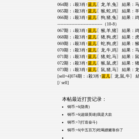
064期：↓殺3肖↑
蓝儿
〖龙,羊,兔〗 結果：马
065期：↓殺3肖↑
蓝儿
〖猴,蛇,鸡〗 結果：羊
066期：↓殺3肖↑
蓝儿
〖狗,猪,兔〗 結果：鸡
-----------------------------（10-8）
067期：↓殺3肖↑
蓝儿
〖猴,羊,猪〗 結果：鸡
068期：↓殺3肖↑
蓝儿
〖猪,狗,虎〗 結果：虎
069期：↓殺3肖↑
蓝儿
〖蛇,狗,虎〗 結果：猴
070期：↓殺3肖↑
蓝儿
〖龙,牛,鸡〗 結果：马
071期：↓殺3肖↑
蓝儿
〖猪,蛇,马〗 結果：鼠
072期：↓殺3肖↑
蓝儿
〖猴,鼠,虎〗 結果：猪
073期：↓殺3肖↑
蓝儿
〖鼠,猪,马〗 結果：龙
[sell=4]074期：↓殺3肖↑
蓝儿
〖龙,鼠,牛〗 結
[/ sell]
本帖最近打赏记录：
铜币:+6(隐青)
铜币:+6(超级英雄)我是大款
铜币:+7(打造奋斗)
铜币:+6(中五百万)吃喝嫖赌靠你了