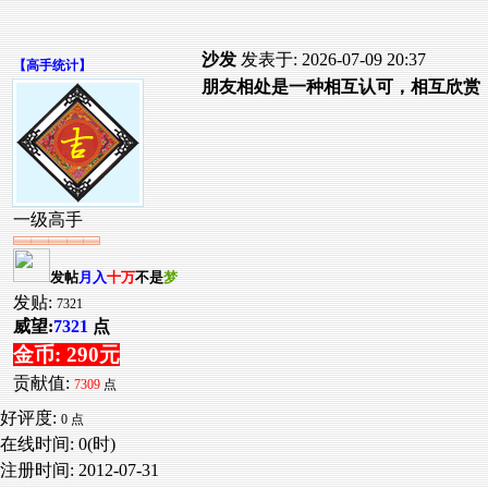
沙发
发表于: 2026-07-09 20:37
【
高手统计
】
朋友相处是一种相互认可，相互欣赏
一级高手
发帖
月入
十万
不是
梦
发贴:
7321
威望:
7321
点
金币: 290元
贡献值:
7309
点
好评度:
0 点
在线时间: 0(时)
注册时间:
2012-07-31