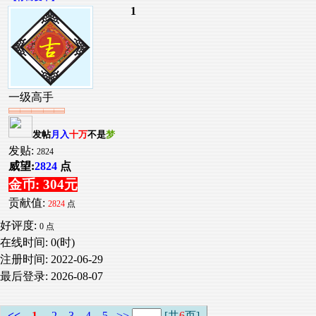
1
一级高手
发帖
月入
十万
不是
梦
发贴:
2824
威望:
2824
点
金币: 304元
贡献值:
2824
点
好评度:
0 点
在线时间: 0(时)
注册时间:
2022-06-29
最后登录:
2026-08-07
<<
1
2
3
4
5
>>
[共
6
页]