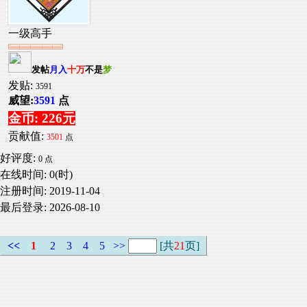
一级高手
发帖
月入
十万
不是
梦
发贴:
3591
威望:
3591
点
金币: 226元
贡献值:
3501
点
好评度:
0 点
在线时间: 0(时)
注册时间:
2019-11-04
最后登录:
2026-08-10
<<
1
2
3
4
5
>>
[共
21
页]