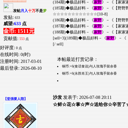
(184期)◆极品好料－《
家野
》－《【家家
(185期)◆极品好料－《
家野
》－《【野野
发帖
月入
十万
不是
梦
☆☆☆☆☆☆☆☆☆☆☆☆[10-8]
发贴:
633
(186期)◆极品好料－《
家野
》－《【野野
威望:
633
点
(187期)◆极品好料－《
家野
》－《【家家
金币: 1511元
(188期)◆极品好料－《
家野
》－《【家家
[sell=3](189期)◆极品好料－《
家野
》－《
贡献值:
553
点
[/ sell]
好评度:
0 点
在线时间: 0(时)
本帖最近打赏记录：
注册时间:
2017-03-01
铜币:+6(食话食说)与人玫瑰手留余香
最后登录:
2026-08-10
铜币:+6(永胜肖王)与人玫瑰手留余香
沙发
发表于: 2026-07-08 20:11
【
坚强要人陪
】
☆鲜☆花☆掌☆声☆送给你☆辛苦了