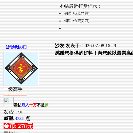
本帖最近打赏记录：
铜币:+6(蓝精灵)
铜币:+6(宏刃刀)
沙发
发表于: 2026-07-08 16:29
【
所以我快乐
】
感谢您提供的好料！向您致以最崇高
一级高手
发帖
月入
十万
不是
梦
发贴:
3731
威望:
3731
点
金币: 278元