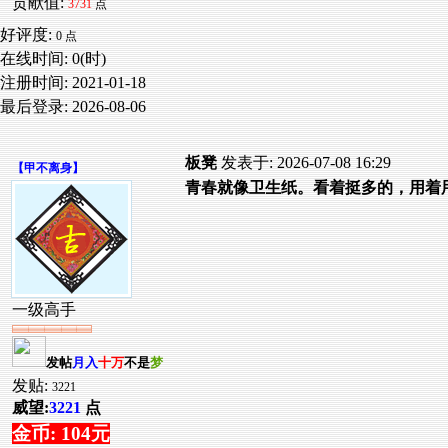
贡献值:
3731
点
好评度:
0 点
在线时间: 0(时)
注册时间:
2021-01-18
最后登录:
2026-08-06
板凳
发表于: 2026-07-08 16:29
【
甲不离身
】
青春就像卫生纸。看着挺多的，用着
一级高手
发帖
月入
十万
不是
梦
发贴:
3221
威望:
3221
点
金币: 104元