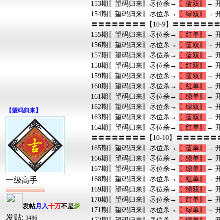
153期〖望码归来〗尽位杀→
〖蓝双〗
→ 
154期〖望码归来〗尽位杀→
〖绿双〗
→ 
〓〓〓〓〓〓〓〓【10-9】〓〓〓〓〓〓
155期〖望码归来〗尽位杀→
〖红单〗
→ 
156期〖望码归来〗尽位杀→
〖蓝双〗
→ 
157期〖望码归来〗尽位杀→
〖蓝双〗
→ 
158期〖望码归来〗尽位杀→
〖红双〗
→ 
159期〖望码归来〗尽位杀→
〖蓝双〗
→ 
160期〖望码归来〗尽位杀→
〖红单〗
→ 
161期〖望码归来〗尽位杀→
〖绿单〗
→ 
162期〖望码归来〗尽位杀→
〖绿双〗
→ 
【
望码归来
】
163期〖望码归来〗尽位杀→
〖蓝双〗
→ 
164期〖望码归来〗尽位杀→
〖红单〗
→ 
〓〓〓〓〓〓〓〓【10-10】〓〓〓〓〓〓
165期〖望码归来〗尽位杀→
〖蓝单〗
→ 
166期〖望码归来〗尽位杀→
〖绿单〗
→ 
167期〖望码归来〗尽位杀→
〖绿单〗
→ 
168期〖望码归来〗尽位杀→
〖红单〗
→ 
一级高手
169期〖望码归来〗尽位杀→
〖绿双〗
→ 
170期〖望码归来〗尽位杀→
〖红单〗
→ 
发帖
月入
十万
不是
梦
171期〖望码归来〗尽位杀→
〖绿单〗
→ 
发贴:
3486