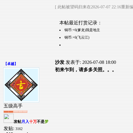
[ 此帖被望码归来在2026-07-07 22:16重新编
本帖最近打赏记录：
铜币:+6(爹龙)我是地主
铜币:+6(飞云江)
沙发
发表于: 2026-07-08 18:00
【
卓越
】
初来乍到，请多多关照。。。
五级高手
发帖
月入
十万
不是
梦
发贴:
3162