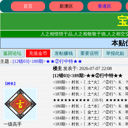
首页
新澳区
香港区
人之相惜惜于品,人之相敬敬于德,人之相交交
本贴
返回论坛
充值金币
发帖赚钱
重要说明
举报此贴
主题 :
[12错03]<189期>★★②行中特★★
楼主
发表于: 2026-07-07 22:08
[12错03]<189期>★★②行中特★★
<189期>﹤村长﹥〖土*火〗↗②行↖ K : ？
【
村长
】
<188期>﹤村长﹥〖水*火〗↗②行↖ K : 兔
<187期>﹤村长﹥〖土*火〗↗②行↖ K : 马
★★★★★★★★★★（10-9）★★★★★
<186期>﹤村长﹥〖土*水〗↗②行↖ K : 猴
<185期>﹤村长﹥〖金*土〗↗②行↖ K : 羊
<184期>﹤村长﹥〖水*土〗↗②行↖ K : 马
一级高手
<183期>﹤村长﹥〖木*火〗↗②行↖ K : 羊