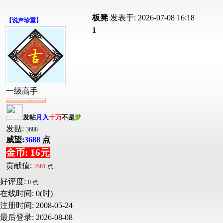
板凳
发表于: 2026-07-08 16:18
【
说声珍重
】
1
一级高手
发帖
月入
十万
不是
梦
发贴:
3688
威望:
3688
点
金币: 16元
贡献值:
3561
点
好评度:
0 点
在线时间: 0(时)
注册时间:
2008-05-24
最后登录:
2026-08-08