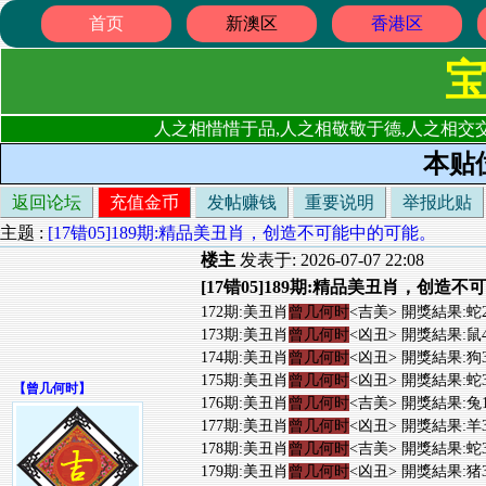
首页
新澳区
香港区
人之相惜惜于品,人之相敬敬于德,人之相交交
本贴
返回论坛
充值金币
发帖赚钱
重要说明
举报此贴
主题 :
[17错05]189期:精品美丑肖，创造不可能中的可能。
楼主
发表于: 2026-07-07 22:08
[17错05]189期:精品美丑肖，创造
172期:美丑肖
曾几何时
<吉美> 開獎結果:蛇2
173期:美丑肖
曾几何时
<凶丑> 開獎結果:鼠4
174期:美丑肖
曾几何时
<凶丑> 開獎結果:狗3
175期:美丑肖
曾几何时
<凶丑> 開獎結果:蛇3
【
曾几何时
】
176期:美丑肖
曾几何时
<吉美> 開獎結果:兔1
177期:美丑肖
曾几何时
<凶丑> 開獎結果:羊3
178期:美丑肖
曾几何时
<吉美> 開獎結果:蛇3
179期:美丑肖
曾几何时
<凶丑> 開獎結果:猪3