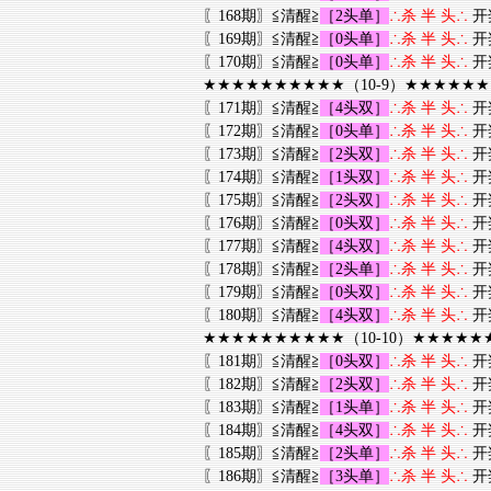
〖168期〗≦清醒≧
［2头单］
∴杀 半 头∴
开奖
〖169期〗≦清醒≧
［0头单］
∴杀 半 头∴
开奖
〖170期〗≦清醒≧
［0头单］
∴杀 半 头∴
开奖
★★★★★★★★★★（10-9）★★★★★
〖171期〗≦清醒≧
［4头双］
∴杀 半 头∴
开奖
〖172期〗≦清醒≧
［0头单］
∴杀 半 头∴
开奖
〖173期〗≦清醒≧
［2头双］
∴杀 半 头∴
开奖
〖174期〗≦清醒≧
［1头双］
∴杀 半 头∴
开奖
〖175期〗≦清醒≧
［2头双］
∴杀 半 头∴
开奖
〖176期〗≦清醒≧
［0头双］
∴杀 半 头∴
开奖
〖177期〗≦清醒≧
［4头双］
∴杀 半 头∴
开奖
〖178期〗≦清醒≧
［2头单］
∴杀 半 头∴
开奖
〖179期〗≦清醒≧
［0头双］
∴杀 半 头∴
开奖
〖180期〗≦清醒≧
［4头双］
∴杀 半 头∴
开奖
★★★★★★★★★★（10-10）★★★★★
〖181期〗≦清醒≧
［0头双］
∴杀 半 头∴
开奖
〖182期〗≦清醒≧
［2头双］
∴杀 半 头∴
开奖
〖183期〗≦清醒≧
［1头单］
∴杀 半 头∴
开奖
〖184期〗≦清醒≧
［4头双］
∴杀 半 头∴
开奖
〖185期〗≦清醒≧
［2头单］
∴杀 半 头∴
开奖
〖186期〗≦清醒≧
［3头单］
∴杀 半 头∴
开奖