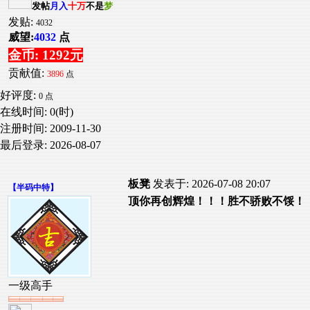
发帖
月入
十万
不是
梦
发贴:
4032
威望:
4032
点
金币: 1292元
贡献值:
3896
点
好评度:
0 点
在线时间: 0(时)
注册时间:
2009-11-30
最后登录:
2026-08-07
板凳
发表于: 2026-07-08 20:07
【
半码中特
】
顶你再创辉煌！！！胜不骄败不馁！
一级高手