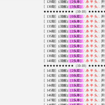
〖129期〗≦清醒≧
［2头单］
∴杀 半 头∴
开奖
〖130期〗≦清醒≧
［3头双］
∴杀 半 头∴
开奖
★★★★★★★★★★（10-10）★★★★★
〖131期〗≦清醒≧
［0头双］
∴杀 半 头∴
开奖
〖132期〗≦清醒≧
［4头单］
∴杀 半 头∴
开奖
〖133期〗≦清醒≧
［2头双］
∴杀 半 头∴
开奖
〖134期〗≦清醒≧
［2头单］
∴杀 半 头∴
开奖
〖135期〗≦清醒≧
［1头双］
∴杀 半 头∴
开奖
〖136期〗≦清醒≧
［1头双］
∴杀 半 头∴
开奖
〖137期〗≦清醒≧
［2头单］
∴杀 半 头∴
开奖
〖138期〗≦清醒≧
［3头双］
∴杀 半 头∴
开奖
〖139期〗≦清醒≧
［1头双］
∴杀 半 头∴
开奖
〖140期〗≦清醒≧
［2头单］
∴杀 半 头∴
开奖
★★★★★★★★★★（10-10）★★★★★
〖141期〗≦清醒≧
［2头双］
∴杀 半 头∴
开奖
〖142期〗≦清醒≧
［0头双］
∴杀 半 头∴
开奖
〖143期〗≦清醒≧
［1头双］
∴杀 半 头∴
开奖
〖144期〗≦清醒≧
［1头双］
∴杀 半 头∴
开奖
〖145期〗≦清醒≧
［1头双］
∴杀 半 头∴
开奖
〖146期〗≦清醒≧
［0头单］
∴杀 半 头∴
开奖
〖147期〗≦清醒≧
［2头单］
∴杀 半 头∴
开奖