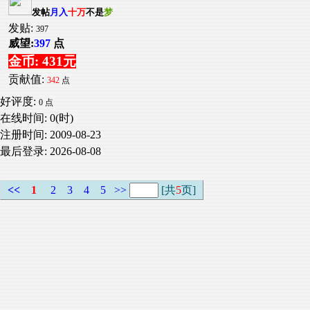
发帖
月入
十万
不是
梦
发贴:
397
威望:
397
点
金币: 431元
贡献值:
342
点
好评度:
0 点
在线时间: 0(时)
注册时间:
2009-08-23
最后登录:
2026-08-08
<<
1
2
3
4
5
>>
[共
5
页]