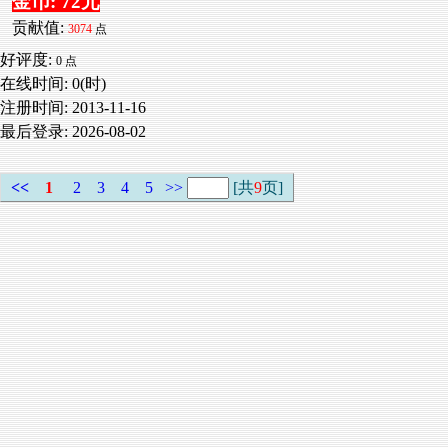
金币: 72元
贡献值:
3074
点
好评度:
0 点
在线时间: 0(时)
注册时间:
2013-11-16
最后登录:
2026-08-02
<<
1
2
3
4
5
>>
[共
9
页]