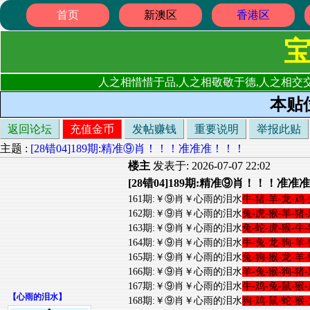
首页
新澳区
香港区
人之相惜惜于品,人之相敬敬于德,人之相交交
本贴
返回论坛
充值金币
发帖赚钱
重要说明
举报此贴
主题 :
[28错04]189期:精准⑨肖！！！准准准！！！
楼主
发表于: 2026-07-07 22:02
[28错04]189期:精准⑨肖！！！准准
161期:￥⑨肖￥心雨的泪水
牛-猪-羊-龙-鸡-
162期:￥⑨肖￥心雨的泪水
兔-虎-猴-羊-猪-
163期:￥⑨肖￥心雨的泪水
兔-蛇-虎-猴-牛-
164期:￥⑨肖￥心雨的泪水
牛-兔-龙-狗-羊-
165期:￥⑨肖￥心雨的泪水
兔-狗-猴-龙-羊-
166期:￥⑨肖￥心雨的泪水
羊-兔-猴-狗-猪-
167期:￥⑨肖￥心雨的泪水
牛-鸡-兔-鼠-猴-
【
心雨的泪水
】
168期:￥⑨肖￥心雨的泪水
狗-鸡-鼠-蛇-猴-