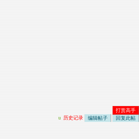
打赏高手
u
历史记录
编辑帖子
回复此帖