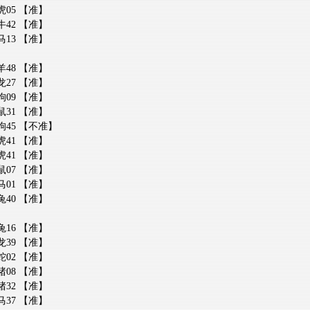
虎05 【准】
牛42 【准】
马13 【准】
羊48 【准】
龙27 【准】
狗09 【准】
鼠31 【准】
狗45 【不准】
虎41 【准】
虎41 【准】
鼠07 【准】
马01 【准】
兔40 【准】
兔16 【准】
龙39 【准】
蛇02 【准】
猪08 【准】
猪32 【准】
马37 【准】