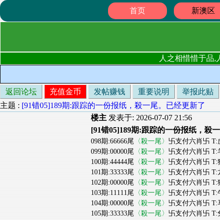
首页
新澳区
人之相惜惜于品,
返回论坛
充值金币
发帖赚钱
重要说明
举报此贴
主题 :
[91错05]189期:跟踪的一份报纸，殺一尾。已经更新了
楼主
发表于: 2026-07-07 21:56
[91错05]189期:跟踪的一份报纸，
098期:66666尾
〈殺一尾〉
卐支付六肖卐 T:
099期:00000尾
〈殺一尾〉
卐支付六肖卐 T:
100期:44444尾
〈殺一尾〉
卐支付六肖卐 T:
101期:33333尾
〈殺一尾〉
卐支付六肖卐 T:
102期:00000尾
〈殺一尾〉
卐支付六肖卐 T:
103期:11111尾
〈殺一尾〉
卐支付六肖卐 T:
104期:00000尾
〈殺一尾〉
卐支付六肖卐 T:
105期:33333尾
〈殺一尾〉
卐支付六肖卐 T: