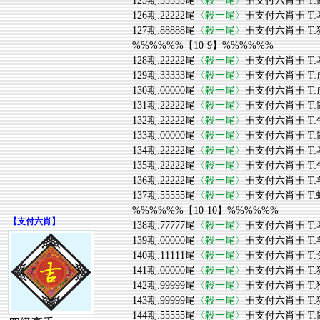
125期:55555尾
〈殺一尾〉
卐支付六肖卐 T:
126期:22222尾
〈殺一尾〉
卐支付六肖卐 T:
127期:88888尾
〈殺一尾〉
卐支付六肖卐 T:
%%%%%%【10-9】%%%%%%
128期:22222尾
〈殺一尾〉
卐支付六肖卐 T:
129期:33333尾
〈殺一尾〉
卐支付六肖卐 T:
130期:00000尾
〈殺一尾〉
卐支付六肖卐 T:
131期:22222尾
〈殺一尾〉
卐支付六肖卐 T:
132期:22222尾
〈殺一尾〉
卐支付六肖卐 T:
133期:00000尾
〈殺一尾〉
卐支付六肖卐 T:
134期:22222尾
〈殺一尾〉
卐支付六肖卐 T:
135期:22222尾
〈殺一尾〉
卐支付六肖卐 T:
136期:22222尾
〈殺一尾〉
卐支付六肖卐 T:
137期:55555尾
〈殺一尾〉
卐支付六肖卐 T:
%%%%%%【10-10】%%%%%%
【
支付六肖
】
138期:77777尾
〈殺一尾〉
卐支付六肖卐 T:
139期:00000尾
〈殺一尾〉
卐支付六肖卐 T:
140期:11111尾
〈殺一尾〉
卐支付六肖卐 T:
141期:00000尾
〈殺一尾〉
卐支付六肖卐 T:
142期:99999尾
〈殺一尾〉
卐支付六肖卐 T:
143期:99999尾
〈殺一尾〉
卐支付六肖卐 T:
144期:55555尾
〈殺一尾〉
卐支付六肖卐 T: