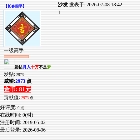
沙发
发表于: 2026-07-08 18:42
【
长春四平
】
1
一级高手
发帖
月入
十万
不是
梦
发贴:
2973
威望:
2973
点
金币: 81元
贡献值:
2973
点
好评度:
0 点
在线时间: 0(时)
注册时间:
2019-05-02
最后登录:
2026-08-06