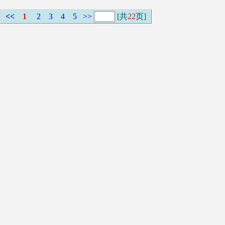
<<
1
2
3
4
5
>>
[共
22
页]