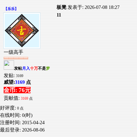
板凳
发表于: 2026-07-08 18:27
【
乐乐
】
11
一级高手
发帖
月入
十万
不是
梦
发贴:
3169
威望:
3169
点
金币: 76元
贡献值:
3169
点
好评度:
0 点
在线时间: 0(时)
注册时间:
2015-04-24
最后登录:
2026-08-06