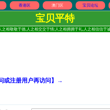
香港区
澳门区
宝贝论坛
宝贝平特
人之相敬敬于德,人之相交交于情;人之相拥拥于礼,人之相信信于诚
访问或注册用户再访问】→