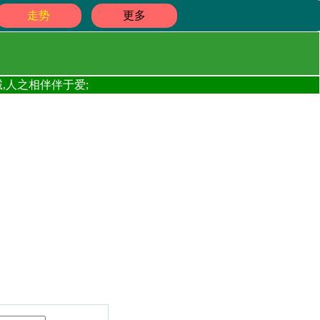
走势
更多
,人之相伴伴于爱;