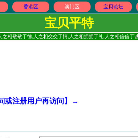
香港区
澳门区
宝贝论坛
宝贝平特
人之相敬敬于德,人之相交交于情;人之相拥拥于礼,人之相信信于诚
访问或注册用户再访问】→