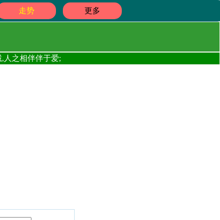
走势
更多
,人之相伴伴于爱;