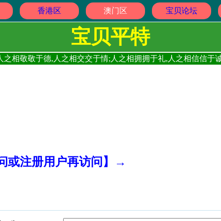
香港区
澳门区
宝贝论坛
宝贝平特
人之相敬敬于德,人之相交交于情;人之相拥拥于礼,人之相信信于诚
访问或注册用户再访问】→