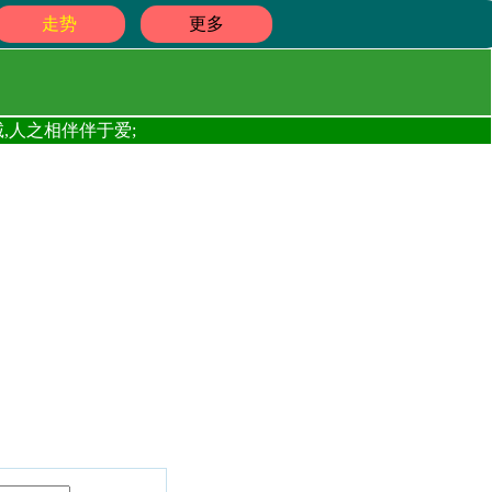
走势
更多
,人之相伴伴于爱;