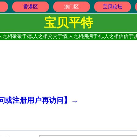
香港区
澳门区
宝贝论坛
宝贝平特
人之相敬敬于德,人之相交交于情;人之相拥拥于礼,人之相信信于诚
访问或注册用户再访问】→