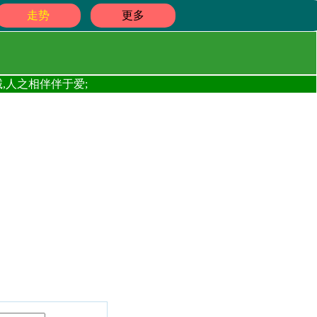
走势
更多
,人之相伴伴于爱;