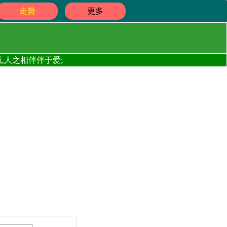
走势
更多
,人之相伴伴于爱;