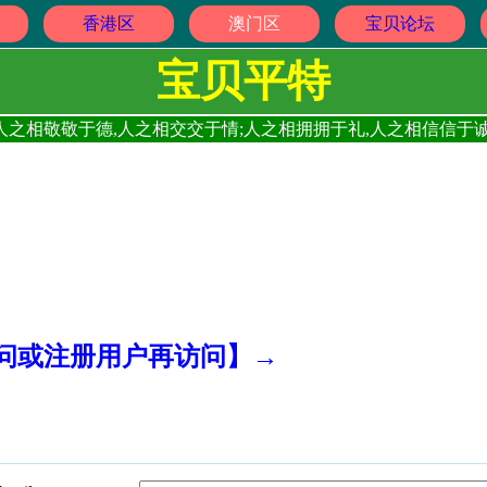
香港区
澳门区
宝贝论坛
宝贝平特
人之相敬敬于德,人之相交交于情;人之相拥拥于礼,人之相信信于诚
访问或注册用户再访问】→