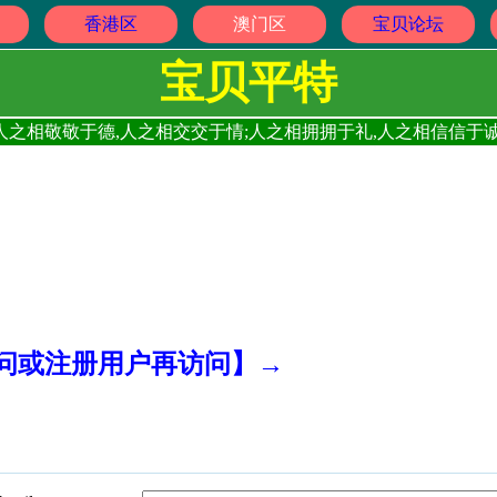
香港区
澳门区
宝贝论坛
宝贝平特
人之相敬敬于德,人之相交交于情;人之相拥拥于礼,人之相信信于诚
访问或注册用户再访问】→