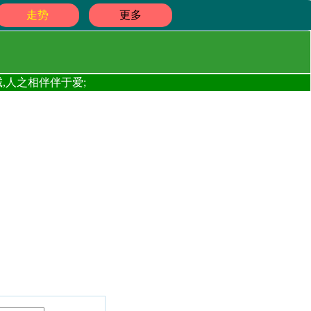
走势
更多
,人之相伴伴于爱;