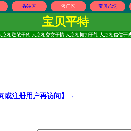
香港区
澳门区
宝贝论坛
宝贝平特
人之相敬敬于德,人之相交交于情;人之相拥拥于礼,人之相信信于诚
访问或注册用户再访问】→