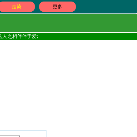
走势
更多
,人之相伴伴于爱;