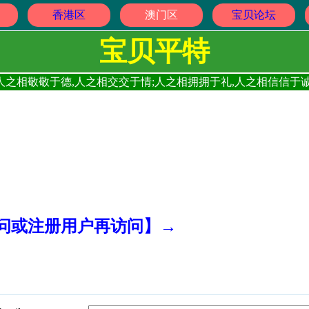
香港区
澳门区
宝贝论坛
宝贝平特
人之相敬敬于德,人之相交交于情;人之相拥拥于礼,人之相信信于诚
访问或注册用户再访问】→