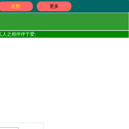
走势
更多
,人之相伴伴于爱;