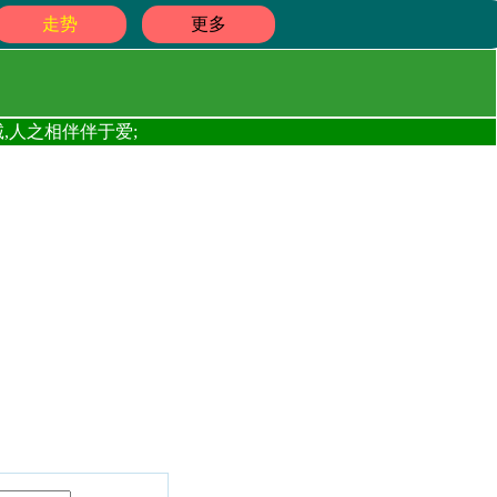
走势
更多
,人之相伴伴于爱;