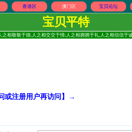
香港区
澳门区
宝贝论坛
宝贝平特
人之相敬敬于德,人之相交交于情;人之相拥拥于礼,人之相信信于诚
访问或注册用户再访问】→