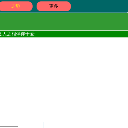
走势
更多
,人之相伴伴于爱;