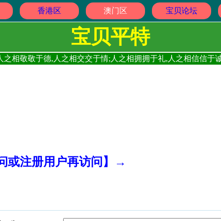
香港区
澳门区
宝贝论坛
宝贝平特
人之相敬敬于德,人之相交交于情;人之相拥拥于礼,人之相信信于诚
访问或注册用户再访问】→