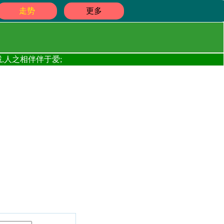
走势
更多
,人之相伴伴于爱;