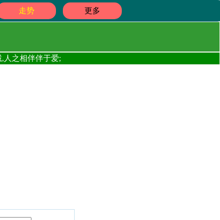
走势
更多
,人之相伴伴于爱;