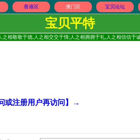
香港区
澳门区
宝贝论坛
宝贝平特
人之相敬敬于德,人之相交交于情;人之相拥拥于礼,人之相信信于诚
访问或注册用户再访问】→