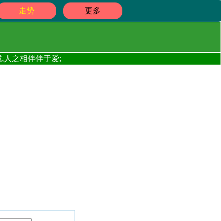
走势
更多
,人之相伴伴于爱;