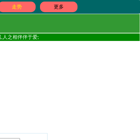
走势
更多
,人之相伴伴于爱;