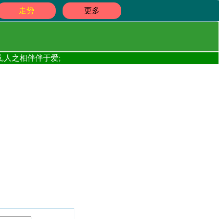
走势
更多
,人之相伴伴于爱;