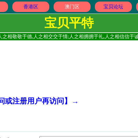
香港区
澳门区
宝贝论坛
宝贝平特
人之相敬敬于德,人之相交交于情;人之相拥拥于礼,人之相信信于诚
访问或注册用户再访问】→