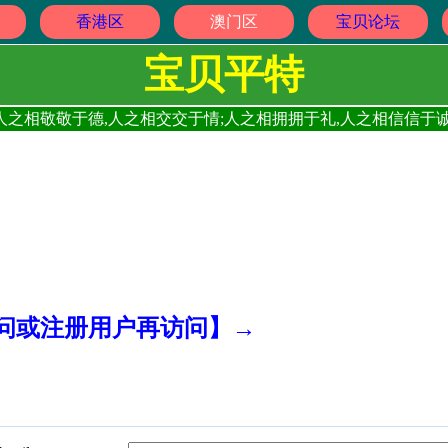
香港区
澳门区
宝贝论坛
宝贝平特
人之相敬敬于德,人之相交交于情;人之相拥拥于礼,人之相信信于诚
访问或注册用户再访问】→