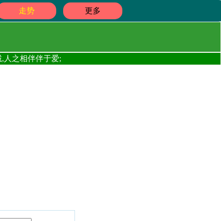
走势
更多
,人之相伴伴于爱;