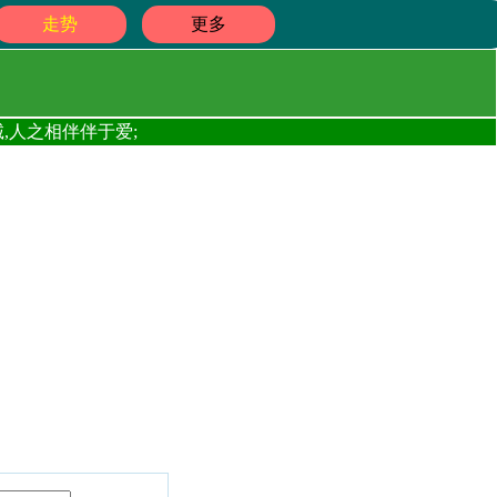
走势
更多
,人之相伴伴于爱;