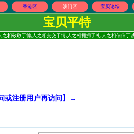
香港区
澳门区
宝贝论坛
宝贝平特
人之相敬敬于德,人之相交交于情;人之相拥拥于礼,人之相信信于诚
访问或注册用户再访问】→