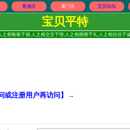
香港区
澳门区
宝贝论坛
宝贝平特
人之相敬敬于德,人之相交交于情;人之相拥拥于礼,人之相信信于诚
访问或注册用户再访问】→