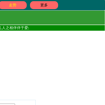
走势
更多
,人之相伴伴于爱;