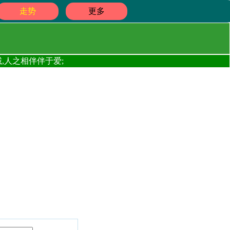
走势
更多
,人之相伴伴于爱;