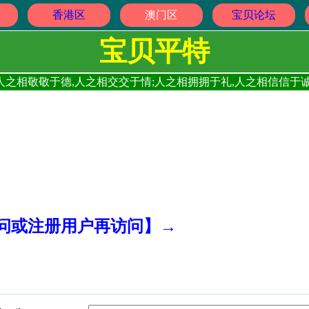
香港区
澳门区
宝贝论坛
宝贝平特
人之相敬敬于德,人之相交交于情;人之相拥拥于礼,人之相信信于诚
访问或注册用户再访问】→