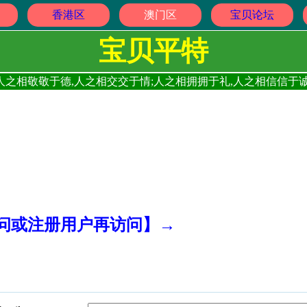
香港区
澳门区
宝贝论坛
宝贝平特
人之相敬敬于德,人之相交交于情;人之相拥拥于礼,人之相信信于诚
访问或注册用户再访问】→