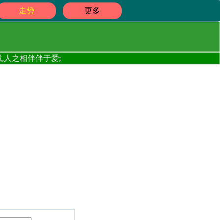
走势
更多
,人之相伴伴于爱;