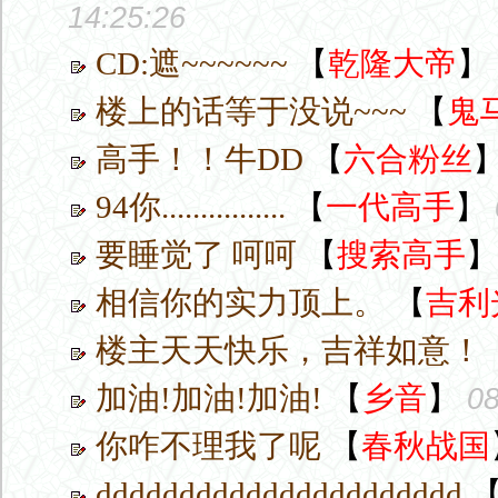
14:25:26
CD:遮~~~~~~
【
乾隆大帝
】
楼上的话等于没说~~~
【
鬼
高手！！牛DD
【
六合粉丝
94你................
【
一代高手
】
要睡觉了 呵呵
【
搜索高手
相信你的实力顶上。
【
吉利
楼主天天快乐，吉祥如意！
加油!加油!加油!
【
乡音
】
08
你咋不理我了呢
【
春秋战国
dddddddddddddddddddddd