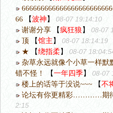
666666666666666666666666
66
【
波神
】
08-07 19:14:10
谢谢分享
【
疯狂狼
】
08-07 
顶
【
馆主
】
08-07 18:14:19
★
【
绕指柔
】
08-07 18:04:5
杂草永远就像个小草一样默
错不怪！
【
一年四季
】
08-07 
楼上的话等于没说~~~
【
不
论坛有你更精彩…………期
2:15