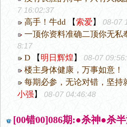
7 16:02:37
高手！牛dd
【
索爱
】
08-07 
一顶你资料准确二顶你无私
8:17
D
【
明日辉煌
】
08-07 09:56
楼主身体健康，万事如意！
每期必参，无论对错，坚持
小强
】
08-07 04:46:48
[00错00]086期:●杀神