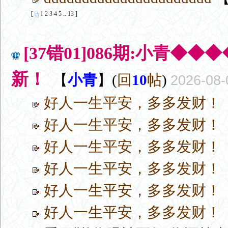
[
1
2
3
4
5
..
13
]
[37错01]086期:小青◆
新！
【
小青
】
(
回
10
帖
)
2026-08-
好人一生平安，多多发财！
好人一生平安，多多发财！
好人一生平安，多多发财！
好人一生平安，多多发财！
好人一生平安，多多发财！
好人一生平安，多多发财！