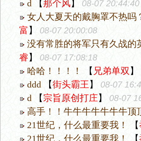
d
【
那个风
】
08-07 20:44:40
女人大夏天的戴胸罩不热吗
富
】
08-07 20:00:08
没有常胜的将军只有久战的
睿
】
08-07 17:08:18
哈哈！！！！
【
兄弟单双
】
ddd
【
街头霸王
】
08-07 16:
d
【
宗旨原创打庄
】
08-07 1
高手！！牛牛牛牛牛牛牛顶
21世纪，什么最重要我！
【
21世纪，什么最重要我！
【