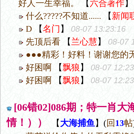
好人一生幸福。
【
六合著作
】
什么?????不知道......
【
新闻
D
【
名门
】
08-07 13:23:16
先顶后看
【
兰心慧
】
08-07 
●●●精彩！好料！谢谢您的
好困啊
【
飘狼
】
08-07 12:23
好困啊
【
飘狼
】
08-07 12:23
[06错02]086期；特一
情！））
【
大海捕鱼
】
(
回
13
帖