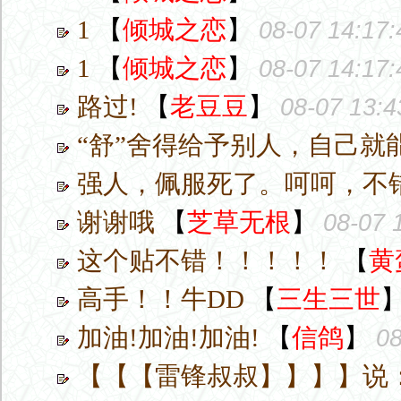
1
【
倾城之恋
】
08-07 14:17:
1
【
倾城之恋
】
08-07 14:17:
路过!
【
老豆豆
】
08-07 13:4
“舒”舍得给予别人，自己就
强人，佩服死了。呵呵，不
谢谢哦
【
芝草无根
】
08-07 
这个贴不错！！！！！
【
黄
高手！！牛DD
【
三生三世
加油!加油!加油!
【
信鸽
】
08
【【【雷锋叔叔】】】】说：