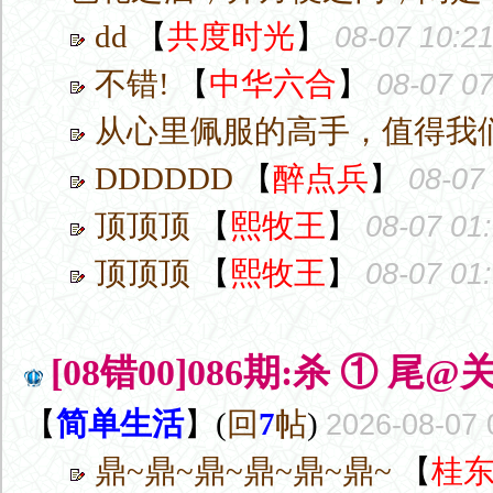
dd
【
共度时光
】
08-07 10:21
不错!
【
中华六合
】
08-07 07
从心里佩服的高手，值得我们
DDDDDD
【
醉点兵
】
08-07
顶顶顶
【
熙牧王
】
08-07 01
顶顶顶
【
熙牧王
】
08-07 01
[08错00]086期:杀 ①
【
简单生活
】
(
回
7
帖
)
2026-08-07 
鼎~鼎~鼎~鼎~鼎~鼎~
【
桂