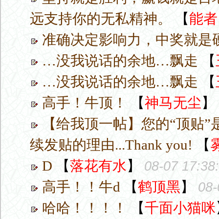
远支持你的无私精神。
【
能者
准确决定影响力，中奖就是
…没我说话的余地…飘走
【
…没我说话的余地…飘走
【
高手！牛顶！
【
神马无尘
】
【给我顶一帖】您的“顶贴
续发贴的理由...Thank you!
【
D
【
落花有水
】
08-07 17:38
高手！！牛d
【
鹤顶黑
】
08-
哈哈！！！！
【
千面小猫咪