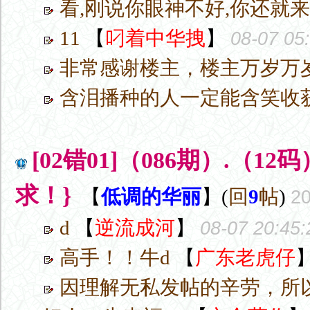
看,刚说你眼神不好,你还就来
11
【
叼着中华拽
】
08-07 05
非常感谢楼主，楼主万岁万
含泪播种的人一定能含笑收
[02错01]（086期）.（
求！}
【
低调的华丽
】
(
回
9
帖
)
20
d
【
逆流成河
】
08-07 20:45:
高手！！牛d
【
广东老虎仔
因理解无私发帖的辛劳，所