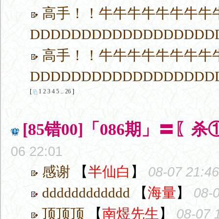
高手！！牛牛牛牛牛牛牛牛牛牛
DDDDDDDDDDDDDDDDDD
高手！！牛牛牛牛牛牛牛牛牛牛
DDDDDDDDDDDDDDDDDD
[
1
2
3
4
5
..
26
]
[85错00]「086期」〓〖
06 22:01
感谢
【
半仙白
】
08-07 21:46
dddddddddddd
【
海量
】
08-0
顶顶顶
【
南煜先生
】
08-07 