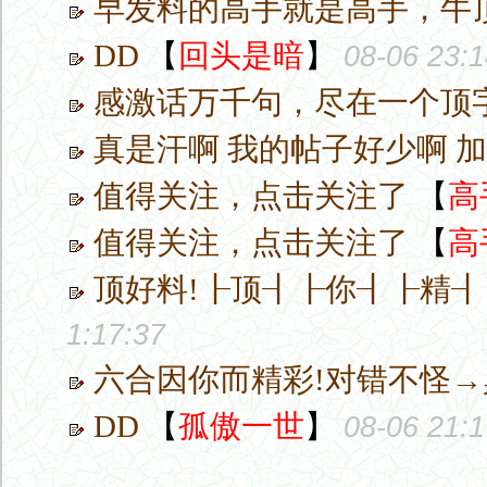
早发料的高手就是高手，牛
DD
【
回头是暗
】
08-06 23:1
感激话万千句，尽在一个顶
真是汗啊 我的帖子好少啊 
值得关注，点击关注了
【
高
值得关注，点击关注了
【
高
顶好料!┠顶┨┠你┨┠精┨
1:17:37
六合因你而精彩!对错不怪→
DD
【
孤傲一世
】
08-06 21:1