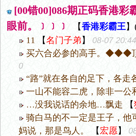
[00错00]086期正码
眼前。﹞﹞﹞
【
香港彩霸王
】
11
【
名门子弟
】
08-07 20:44
买六合必参的高手。◆◆◆
0
“路”就在各自的足下，各走
一山不能容二虎，除非一公和
…没我说话的余地…飘走
【
骑白马的不一定是王子，他
妈说，那是鸟人。
【
宏愿
】
0